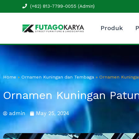
Skip
(+62) 813-7799-0055 (Admin)
to
content
Produk
P
Home
»
Ornamen Kuningan dan Tembaga
»
Ornamen Kuningan
Ornamen Kuningan Patun
admin
May 25, 2024