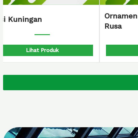
Umpak Tiang Pondasi Masjid
Orn
Ponorogo
Gun
Lihat Produk