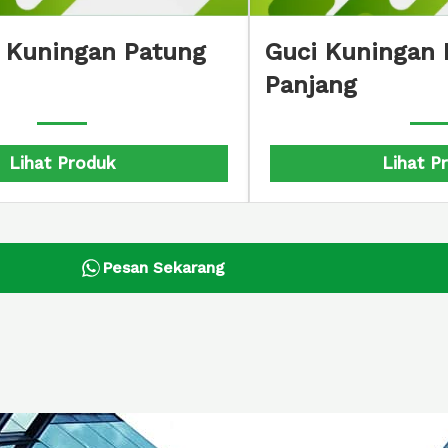
amen Tembaga
Plakat Te
ungan Wayang
Lihat Produk
Pesan Sekarang