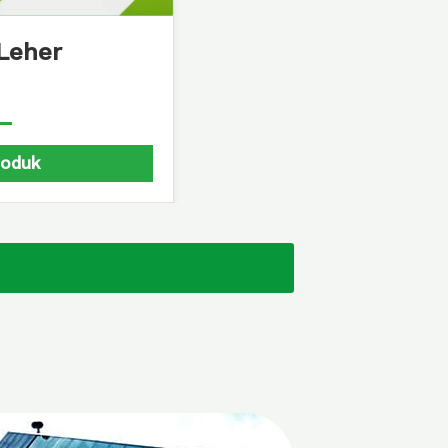
mbaga Banjarmasin
Guci Kuningan
Lihat Produk
Lihat Pro