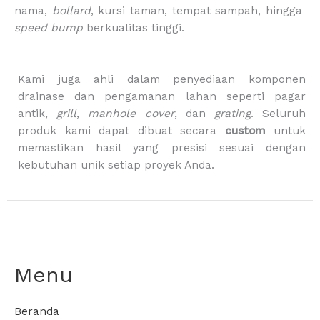
m
-
nama,
bollard
, kursi taman, tempat sampah, hingga
b
speed bump
berkualitas tinggi.
a
g
Kami juga ahli dalam penyediaan komponen
drainase dan pengamanan lahan seperti pagar
antik,
grill
,
manhole cover
, dan
grating
. Seluruh
produk kami dapat dibuat secara
custom
untuk
memastikan hasil yang presisi sesuai dengan
kebutuhan unik setiap proyek Anda.
Menu
Beranda