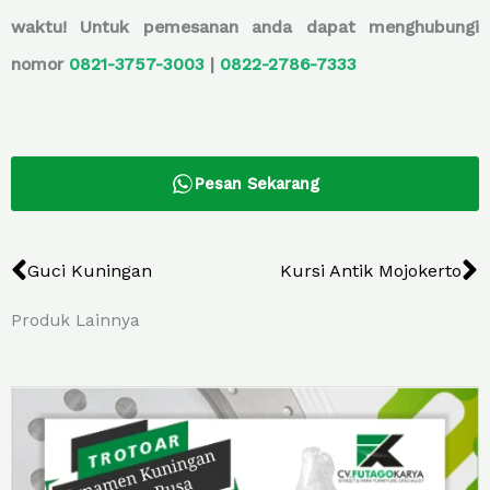
waktu! Untuk pemesanan anda dapat menghubungi
nomor
0821-3757-
3003
|
0822-2786-7333
Pesan Sekarang
Prev
N
Guci Kuningan
Kursi Antik Mojokerto
Produk Lainnya