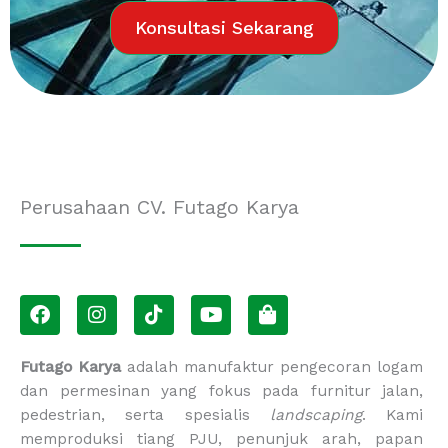
Konsultasi Sekarang
Perusahaan CV. Futago Karya
F
I
T
Y
S
a
n
i
o
h
c
s
k
u
o
e
t
t
t
p
Futago Karya
adalah manufaktur pengecoran logam
b
a
o
u
p
dan permesinan yang fokus pada furnitur jalan,
o
g
k
b
i
pedestrian, serta spesialis
landscaping
. Kami
o
r
e
n
memproduksi tiang PJU, penunjuk arah, papan
k
a
g