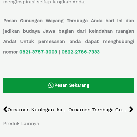
menginspirasi setiap langkah Anda.
Pesan Gunungan Wayang Tembaga Anda hari ini dan
jadikan budaya Jawa bagian dari keindahan ruangan
Anda! Untuk pemesanan anda dapat menghubungi
nomor
0821-3757-
3003
|
0822-2786-7333
Pesan Sekarang
Prev
N
Ornamen Kuningan Ikan Cupang
Ornamen Tembaga Gunungan Wayang Tipe 2
Produk Lainnya