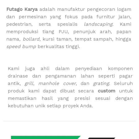
c
s
k
u
o
e
t
t
t
p
Futago Karya
adalah manufaktur pengecoran logam
b
a
o
u
p
dan permesinan yang fokus pada furnitur jalan,
o
g
k
b
i
pedestrian, serta spesialis
landscaping
. Kami
o
r
e
n
memproduksi tiang PJU, penunjuk arah, papan
k
a
g
m
-
nama,
bollard
, kursi taman, tempat sampah, hingga
b
speed bump
berkualitas tinggi.
a
g
Kami juga ahli dalam penyediaan komponen
drainase dan pengamanan lahan seperti pagar
antik,
grill
,
manhole cover
, dan
grating
. Seluruh
produk kami dapat dibuat secara
custom
untuk
memastikan hasil yang presisi sesuai dengan
kebutuhan unik setiap proyek Anda.