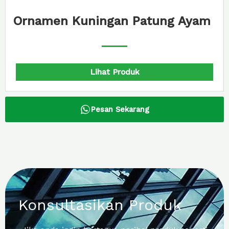
n Patung Ayam
Ornamen Kuningan 
oduk
Lihat Produ
Pesan Sekarang
Konsultasikan Produk