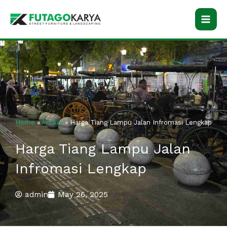
Skip
to
content
Home
»
Artikel
»
Harga Tiang Lampu Jalan Infromasi Lengkap
Harga Tiang Lampu Jalan
Infromasi Lengkap
admin
May 26, 2025