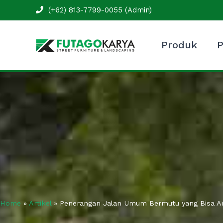
Skip
(+62) 813-7799-0055 (Admin)
to
content
Produk
P
Home
»
Artikel
»
Penerangan Jalan Umum Bermutu yang Bisa An