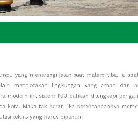
u yang menerangi jalan saat malam tiba. Ia adalah
Selain menciptakan lingkungan yang aman dan 
 modern ini, sistem PJU bahkan dilengkapi dengan 
ata kota. Maka tak heran jika perencanaannya meme
lasi teknis yang harus dipenuhi.