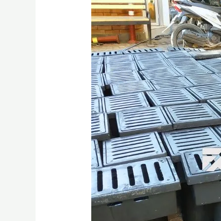
Deck
Drain
Tol
/
Jembatan
Besi
Cor