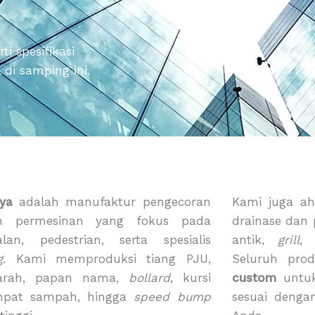
i spesifikasi
di samping ini.
ya
adalah manufaktur pengecoran
Kami juga ah
n permesinan yang fokus pada
drainase dan
alan, pedestrian, serta spesialis
antik,
grill
g
. Kami memproduksi tiang PJU,
Seluruh pro
arah, papan nama,
bollard
, kursi
custom
untuk
mpat sampah, hingga
speed bump
sesuai denga