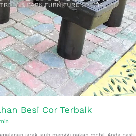
ahan Besi Cor Terbaik
min
erjalanan jarak jauh menggunakan mobil, Anda past