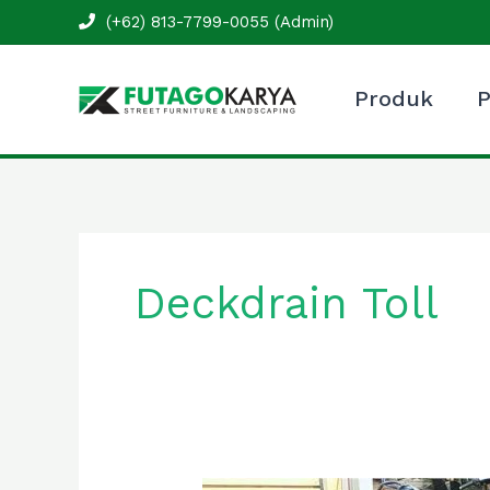
Skip
(+62) 813-7799-0055 (Admin)
to
content
Produk
P
Deckdrain Toll