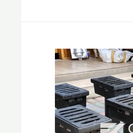
Deck
Drain
Toll
Bahan
Besi
Cor
Terbaik