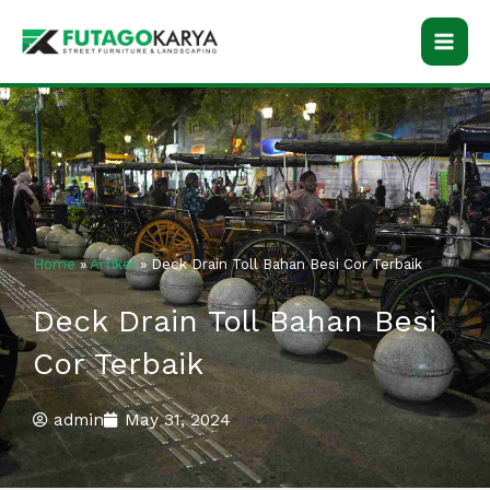
Skip
to
content
Home
»
Artikel
»
Deck Drain Toll Bahan Besi Cor Terbaik
Deck Drain Toll Bahan Besi
Cor Terbaik
admin
May 31, 2024