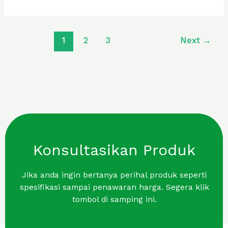
1
2
3
Next
→
Konsultasikan Produk
Jika anda ingin bertanya perihal produk seperti
spesifikasi sampai penawaran harga. Segera klik
tombol di samping ini.