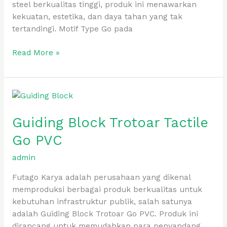
steel berkualitas tinggi, produk ini menawarkan
kekuatan, estetika, dan daya tahan yang tak
tertandingi. Motif Type Go pada
Read More »
Guiding
Block
Guiding Block Trotoar Tactile
Trotoar
Tactile
Go PVC
Go
PVC
admin
Futago Karya adalah perusahaan yang dikenal
memproduksi berbagai produk berkualitas untuk
kebutuhan infrastruktur publik, salah satunya
adalah Guiding Block Trotoar Go PVC. Produk ini
dirancang untuk memudahkan para penyandang