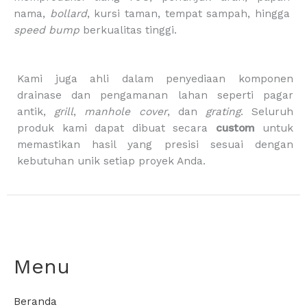
k
a
g
m
-
nama,
bollard
, kursi taman, tempat sampah, hingga
b
speed bump
berkualitas tinggi.
a
g
Kami juga ahli dalam penyediaan komponen
drainase dan pengamanan lahan seperti pagar
antik,
grill
,
manhole cover
, dan
grating
. Seluruh
produk kami dapat dibuat secara
custom
untuk
memastikan hasil yang presisi sesuai dengan
kebutuhan unik setiap proyek Anda.
Menu
Beranda