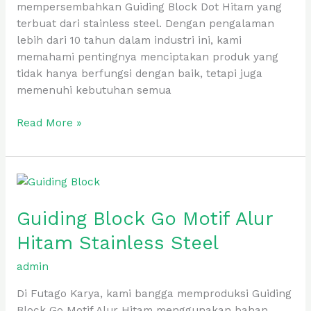
mempersembahkan Guiding Block Dot Hitam yang
terbuat dari stainless steel. Dengan pengalaman
lebih dari 10 tahun dalam industri ini, kami
memahami pentingnya menciptakan produk yang
tidak hanya berfungsi dengan baik, tetapi juga
memenuhi kebutuhan semua
Read More »
Guiding
Block
Guiding Block Go Motif Alur
Go
Motif
Hitam Stainless Steel
Alur
Hitam
admin
Stainless
Di Futago Karya, kami bangga memproduksi Guiding
Steel
Block Go Motif Alur Hitam menggunakan bahan