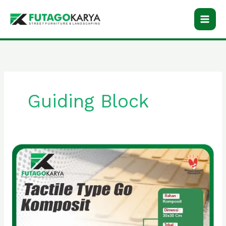
Skip
to
content
Guiding Block
Tactile
Guiding
Block
Komposit
Type
Go