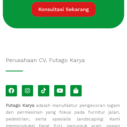
Konsultasi Sekarang
Perusahaan CV. Futago Karya
F
I
T
Y
S
a
n
i
o
h
c
s
k
u
o
e
t
t
t
p
Futago Karya
adalah manufaktur pengecoran logam
b
a
o
u
p
dan permesinan yang fokus pada furnitur jalan,
o
g
k
b
i
pedestrian, serta spesialis
landscaping
. Kami
o
r
e
n
memproduksi tiang PJU, penunjuk arah, papan