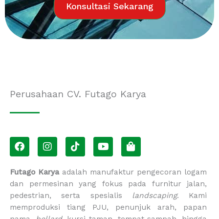
Konsultasi Sekarang
Perusahaan CV. Futago Karya
F
I
T
Y
S
a
n
i
o
h
c
s
k
u
o
e
t
t
t
p
Futago Karya
adalah manufaktur pengecoran logam
b
a
o
u
p
dan permesinan yang fokus pada furnitur jalan,
o
g
k
b
i
pedestrian, serta spesialis
landscaping
. Kami
o
r
e
n
memproduksi tiang PJU, penunjuk arah, papan
k
a
g
nama,
bollard
, kursi taman, tempat sampah, hingga