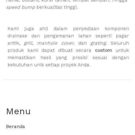
m
-
b
speed bump
berkualitas tinggi.
a
g
Kami juga ahli dalam penyediaan komponen
drainase dan pengamanan lahan seperti pagar
antik,
grill
,
manhole cover
, dan
grating
. Seluruh
produk kami dapat dibuat secara
custom
untuk
memastikan hasil yang presisi sesuai dengan
kebutuhan unik setiap proyek Anda.
Menu
Beranda