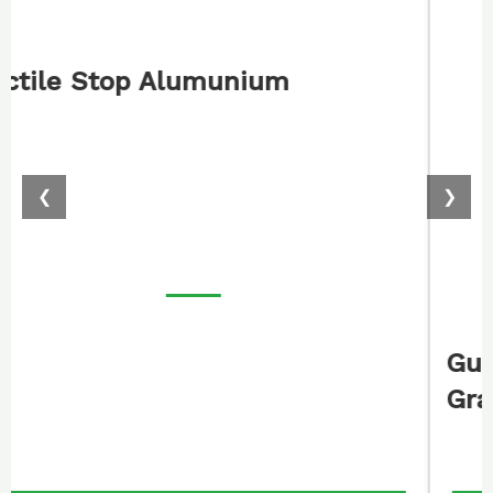
Guiding Block Difabel Trotoar
Granit/Ubin Batu
❮
❯