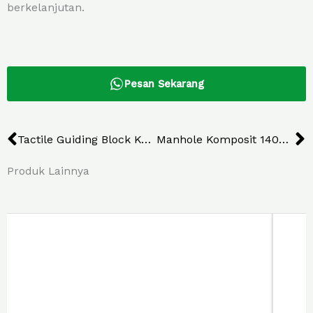
berkelanjutan.
Pesan Sekarang
Prev
N
Tactile Guiding Block Komposit Type Stop
Manhole Komposit 140×70 Cm
Produk Lainnya