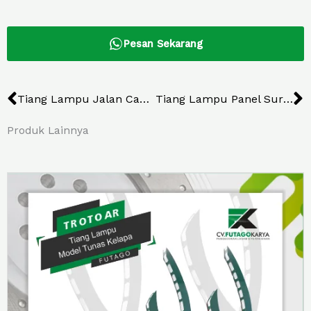
Pesan Sekarang
Prev
N
Tiang Lampu Jalan Cabang Tunggal Model 7
Tiang Lampu Panel Surya Cabang Dua Jepang
Produk Lainnya