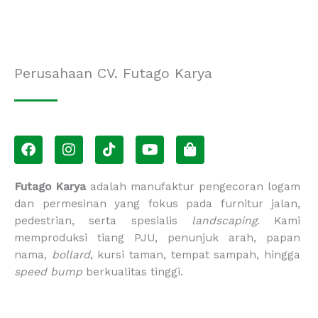
Perusahaan CV. Futago Karya
F
I
T
Y
S
a
n
i
o
h
c
s
k
u
o
e
t
t
t
p
Futago Karya
adalah manufaktur pengecoran logam
b
a
o
u
p
dan permesinan yang fokus pada furnitur jalan,
o
g
k
b
i
pedestrian, serta spesialis
landscaping
. Kami
o
r
e
n
memproduksi tiang PJU, penunjuk arah, papan
k
a
g
m
-
nama,
bollard
, kursi taman, tempat sampah, hingga
b
speed bump
berkualitas tinggi.
a
g