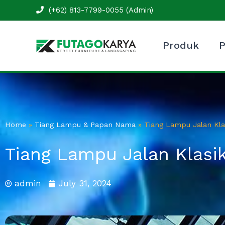
Skip
(+62) 813-7799-0055 (Admin)
to
content
Produk
P
Home
»
Tiang Lampu & Papan Nama
»
Tiang Lampu Jalan Kla
Tiang Lampu Jalan Klasik
admin
July 31, 2024