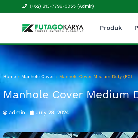
Skip
(+62) 813-7799-0055 (Admin)
to
content
Produk
P
Home
»
Manhole Cover
»
Manhole Cover Medium Duty (FC)
Manhole Cover Medium D
admin
July 29, 2024