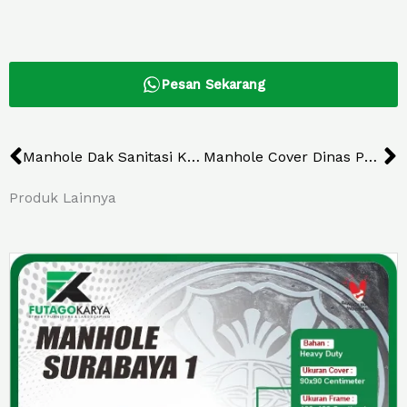
Pesan Sekarang
Prev
N
Manhole Dak Sanitasi Kab Bangka Selatan
Manhole Cover Dinas Pendidikan KTT
Produk Lainnya