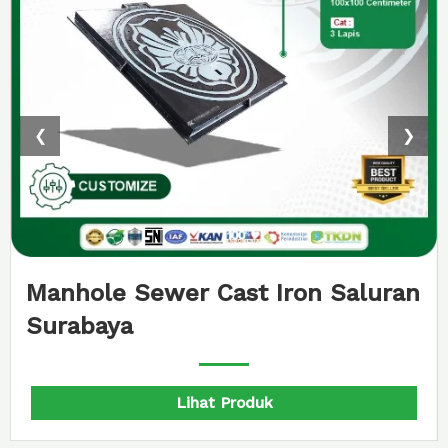
❮
❯
ast Iron Saluran
Manhole Sungai T
Palembang
Produk
Lihat Pr