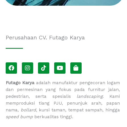
Perusahaan CV. Futago Karya
F
I
T
Y
S
a
n
i
o
h
c
s
k
u
o
e
t
t
t
p
Futago Karya
adalah manufaktur pengecoran logam
b
a
o
u
p
dan permesinan yang fokus pada furnitur jalan,
o
g
k
b
i
pedestrian, serta spesialis
landscaping
. Kami
o
r
e
n
memproduksi tiang PJU, penunjuk arah, papan
k
a
g
m
-
nama,
bollard
, kursi taman, tempat sampah, hingga
b
speed bump
berkualitas tinggi.
a