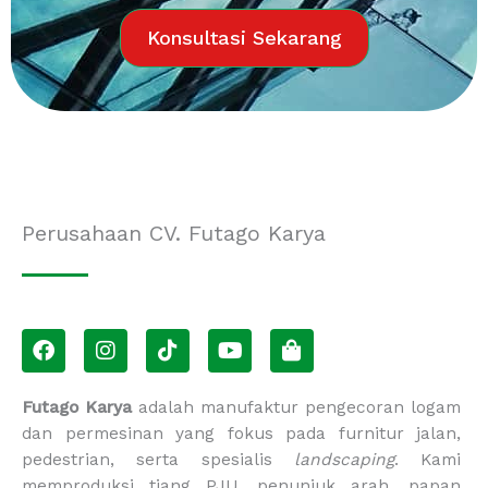
Konsultasi Sekarang
Perusahaan CV. Futago Karya
F
I
T
Y
S
a
n
i
o
h
c
s
k
u
o
e
t
t
t
p
Futago Karya
adalah manufaktur pengecoran logam
b
a
o
u
p
dan permesinan yang fokus pada furnitur jalan,
o
g
k
b
i
pedestrian, serta spesialis
landscaping
. Kami
o
r
e
n
memproduksi tiang PJU, penunjuk arah, papan