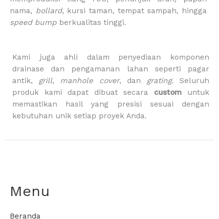
k
a
g
m
-
nama,
bollard
, kursi taman, tempat sampah, hingga
b
speed bump
berkualitas tinggi.
a
g
Kami juga ahli dalam penyediaan komponen
drainase dan pengamanan lahan seperti pagar
antik,
grill
,
manhole cover
, dan
grating
. Seluruh
produk kami dapat dibuat secara
custom
untuk
memastikan hasil yang presisi sesuai dengan
kebutuhan unik setiap proyek Anda.
Menu
Beranda