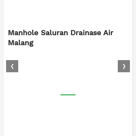
anhole Saluran Drainase Air
Man
alang
Dra
❮
❯