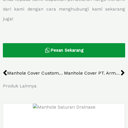
dari kami dengan cara menghubungi kami sekarang
juga!
Pesan Sekarang
Prev
N
Manhole Cover Custom McDonald Corporation
Manhole Cover PT. Armada Hada Graha
Produk Lainnya