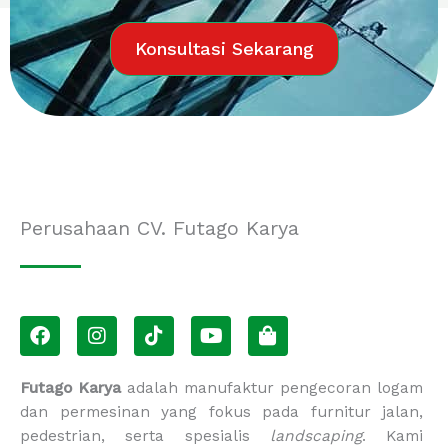
Konsultasi Sekarang
Perusahaan CV. Futago Karya
F
I
T
Y
S
a
n
i
o
h
c
s
k
u
o
e
t
t
t
p
Futago Karya
adalah manufaktur pengecoran logam
b
a
o
u
p
dan permesinan yang fokus pada furnitur jalan,
o
g
k
b
i
pedestrian, serta spesialis
landscaping
. Kami
o
r
e
n