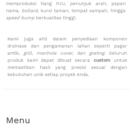
memproduksi tiang PJU, penunjuk arah, papan
k
a
g
m
-
nama,
bollard
, kursi taman, tempat sampah, hingga
b
speed bump
berkualitas tinggi.
a
g
Kami juga ahli dalam penyediaan komponen
drainase dan pengamanan lahan seperti pagar
antik,
grill
,
manhole cover
, dan
grating
. Seluruh
produk kami dapat dibuat secara
custom
untuk
memastikan hasil yang presisi sesuai dengan
kebutuhan unik setiap proyek Anda.
Menu