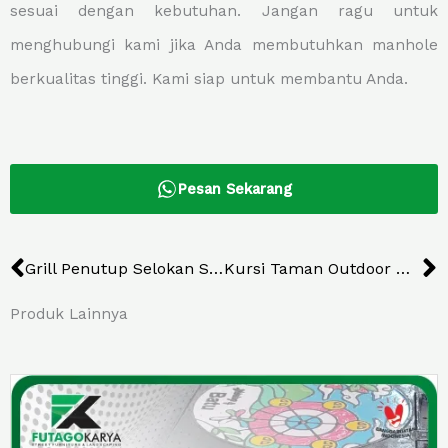
sesuai dengan kebutuhan. Jangan ragu untuk
menghubungi kami jika Anda membutuhkan manhole
berkualitas tinggi. Kami siap untuk membantu Anda.
Pesan Sekarang
Prev
N
Grill Penutup Selokan SCBD Kota Jakarta
Kursi Taman Outdoor Minimalis Kabupaten Bojonegoro
Produk Lainnya