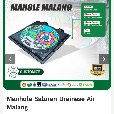
Manhole Cover Besi Cor Pasar
Tani Morosuko
❮
❯