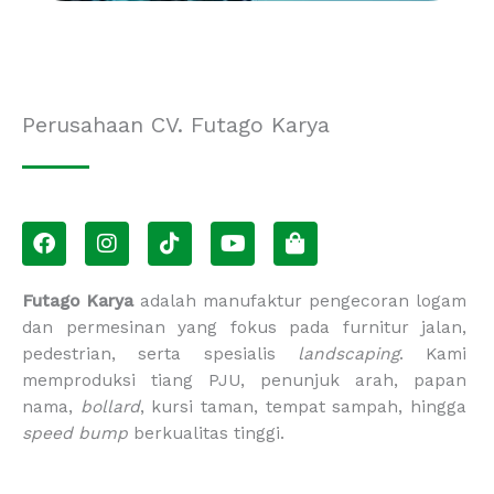
Perusahaan CV. Futago Karya
F
I
T
Y
S
a
n
i
o
h
c
s
k
u
o
e
t
t
t
p
Futago Karya
adalah manufaktur pengecoran logam
b
a
o
u
p
dan permesinan yang fokus pada furnitur jalan,
o
g
k
b
i
pedestrian, serta spesialis
landscaping
. Kami
o
r
e
n
memproduksi tiang PJU, penunjuk arah, papan
k
a
g
m
-
nama,
bollard
, kursi taman, tempat sampah, hingga
b
speed bump
berkualitas tinggi.
a
g