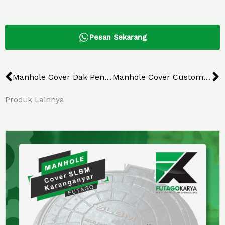
Pesan Sekarang
Prev
N
Manhole Cover Dak Penugasan Balikpapan
Manhole Cover Custom Sepakat
Produk Lainnya