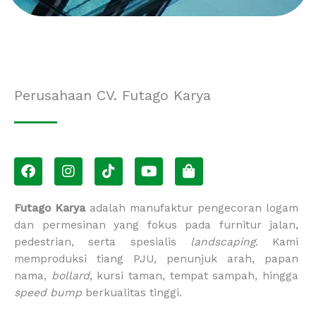
Perusahaan CV. Futago Karya
F
I
T
Y
S
a
n
i
o
h
c
s
k
u
o
e
t
t
t
p
Futago Karya
adalah manufaktur pengecoran logam
b
a
o
u
p
dan permesinan yang fokus pada furnitur jalan,
o
g
k
b
i
pedestrian, serta spesialis
landscaping
. Kami
o
r
e
n
memproduksi tiang PJU, penunjuk arah, papan
k
a
g
m
-
nama,
bollard
, kursi taman, tempat sampah, hingga
b
speed bump
berkualitas tinggi.
a