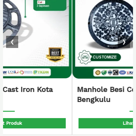
❮
❯
Manhole Besi Cover Motif Bunga
Bengkulu
Lihat Produk