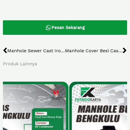
Pesan Sekarang
Prev
N
Manhole Sewer Cast Iron Saluran Surabaya
Manhole Cover Besi Cast Iron Tanjung Pinang
Produk Lainnya