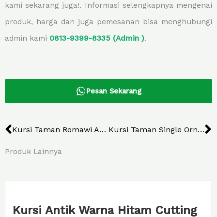
kami sekarang juga!. Informasi selengkapnya mengenai
produk, harga dan juga pemesanan bisa menghubungi
admin kami
0813-9399-8335 (Admin )
.
Pesan Sekarang
Prev
N
Kursi Taman Romawi Anggur
Kursi Taman Single Ornamen Ikan Komet
Produk Lainnya
Kursi Antik Warna Hitam Cutting