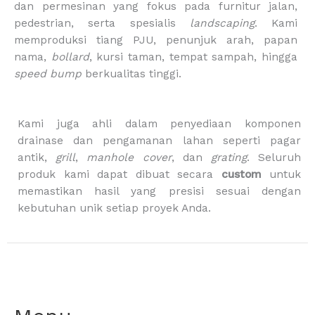
b
a
o
u
p
dan permesinan yang fokus pada furnitur jalan,
o
g
k
b
i
pedestrian, serta spesialis
landscaping
. Kami
o
r
e
n
memproduksi tiang PJU, penunjuk arah, papan
k
a
g
m
-
nama,
bollard
, kursi taman, tempat sampah, hingga
b
speed bump
berkualitas tinggi.
a
g
Kami juga ahli dalam penyediaan komponen
drainase dan pengamanan lahan seperti pagar
antik,
grill
,
manhole cover
, dan
grating
. Seluruh
produk kami dapat dibuat secara
custom
untuk
memastikan hasil yang presisi sesuai dengan
kebutuhan unik setiap proyek Anda.