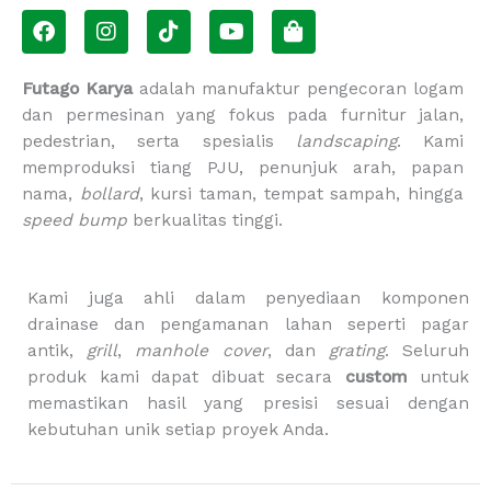
F
I
T
Y
S
a
n
i
o
h
c
s
k
u
o
e
t
t
t
p
Futago Karya
adalah manufaktur pengecoran logam
b
a
o
u
p
dan permesinan yang fokus pada furnitur jalan,
o
g
k
b
i
pedestrian, serta spesialis
landscaping
. Kami
o
r
e
n
memproduksi tiang PJU, penunjuk arah, papan
k
a
g
m
-
nama,
bollard
, kursi taman, tempat sampah, hingga
b
speed bump
berkualitas tinggi.
a
g
Kami juga ahli dalam penyediaan komponen
drainase dan pengamanan lahan seperti pagar
antik,
grill
,
manhole cover
, dan
grating
. Seluruh
produk kami dapat dibuat secara
custom
untuk
memastikan hasil yang presisi sesuai dengan
kebutuhan unik setiap proyek Anda.