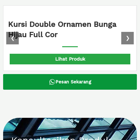
Kursi Double Ornamen Bunga
Hijau Full Cor
❮
❯
Lihat Produk
Pesan Sekarang