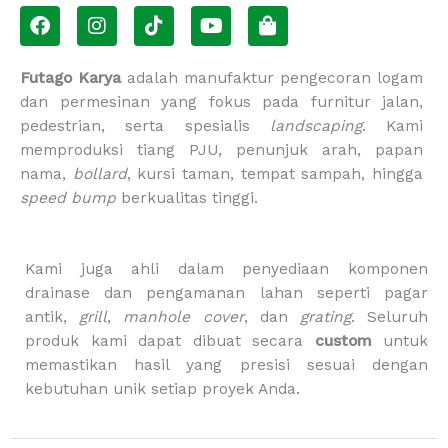
F
I
T
Y
S
a
n
i
o
h
c
s
k
u
o
e
t
t
t
p
Futago Karya
adalah manufaktur pengecoran logam
b
a
o
u
p
dan permesinan yang fokus pada furnitur jalan,
o
g
k
b
i
pedestrian, serta spesialis
landscaping
. Kami
o
r
e
n
memproduksi tiang PJU, penunjuk arah, papan
k
a
g
m
-
nama,
bollard
, kursi taman, tempat sampah, hingga
b
speed bump
berkualitas tinggi.
a
g
Kami juga ahli dalam penyediaan komponen
drainase dan pengamanan lahan seperti pagar
antik,
grill
,
manhole cover
, dan
grating
. Seluruh
produk kami dapat dibuat secara
custom
untuk
memastikan hasil yang presisi sesuai dengan
kebutuhan unik setiap proyek Anda.