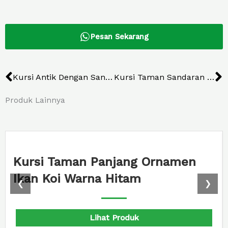
Pesan Sekarang
Prev
N
Kursi Antik Dengan Sandaran Gresik
Kursi Taman Sandaran Dengan Wadah Pot
Produk Lainnya
Kursi Taman Panjang Ornamen
Ikan Koi Warna Hitam
❮
❯
Lihat Produk