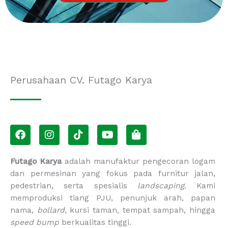
Perusahaan CV. Futago Karya
F
I
T
Y
S
a
n
i
o
h
c
s
k
u
o
e
t
t
t
p
Futago Karya
adalah manufaktur pengecoran logam
b
a
o
u
p
dan permesinan yang fokus pada furnitur jalan,
o
g
k
b
i
pedestrian, serta spesialis
landscaping
. Kami
o
r
e
n
memproduksi tiang PJU, penunjuk arah, papan
k
a
g
m
-
nama,
bollard
, kursi taman, tempat sampah, hingga
b
speed bump
berkualitas tinggi.