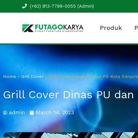
Skip
(+62) 813-7799-0055 (Admin)
to
content
Produk
P
Home
»
Grill Cover
»
Grill Cover Dinas PU dan PR Kota Banjarb
Grill Cover Dinas PU dan
admin
March 14, 2023