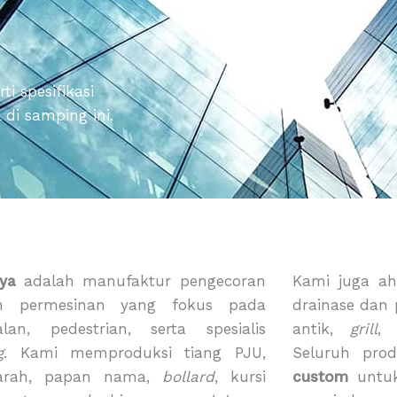
i spesifikasi
di samping ini.
ya
adalah manufaktur pengecoran
Kami juga ah
n permesinan yang fokus pada
drainase dan
alan, pedestrian, serta spesialis
antik,
grill
g
. Kami memproduksi tiang PJU,
Seluruh pro
arah, papan nama,
bollard
, kursi
custom
untuk