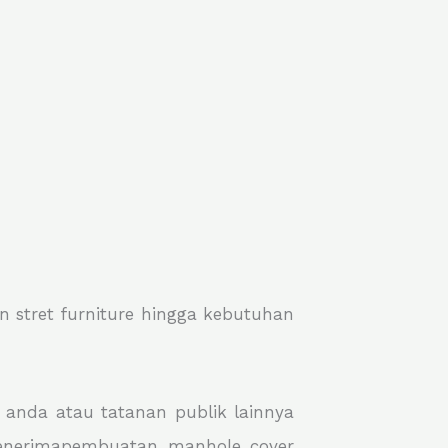
 stret furniture hingga kebutuhan
a anda atau tatanan publik lainnya
 menerimapembuatan manhole cover