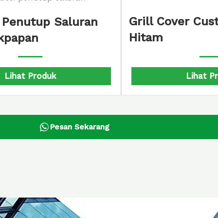
Grill Cover Cus
i Penutup Saluran
Hitam
ikpapan
Lihat P
Lihat Produk
Pesan Sekarang