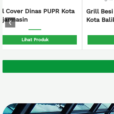
ill Cover Dinas PUPR Kota
Grill Bes
njarmasin
Kota Bal
❮
Lihat Produk