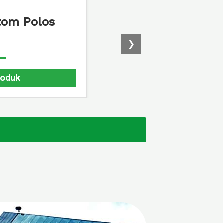
tom Polos
❯
roduk