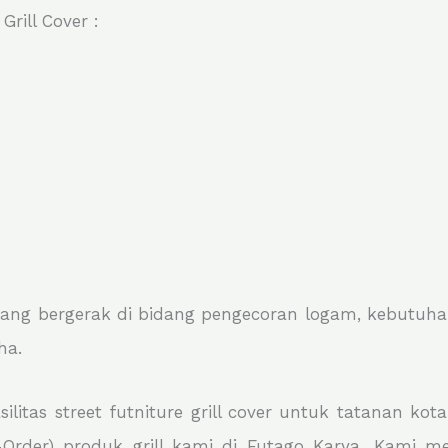
rill Cover :
ng bergerak di bidang pengecoran logam, kebutuhan
ha.
itas street futniture grill cover untuk tatanan kot
-Order) produk grill kami di Futago Karya. Kami