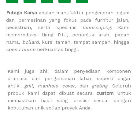
c
s
k
u
o
e
t
t
t
p
Futago Karya
adalah manufaktur pengecoran logam
b
a
o
u
p
dan permesinan yang fokus pada furnitur jalan,
o
g
k
b
i
pedestrian, serta spesialis
landscaping
. Kami
o
r
e
n
memproduksi tiang PJU, penunjuk arah, papan
k
a
g
m
-
nama,
bollard
, kursi taman, tempat sampah, hingga
b
speed bump
berkualitas tinggi.
a
g
Kami juga ahli dalam penyediaan komponen
drainase dan pengamanan lahan seperti pagar
antik,
grill
,
manhole cover
, dan
grating
. Seluruh
produk kami dapat dibuat secara
custom
untuk
memastikan hasil yang presisi sesuai dengan
kebutuhan unik setiap proyek Anda.