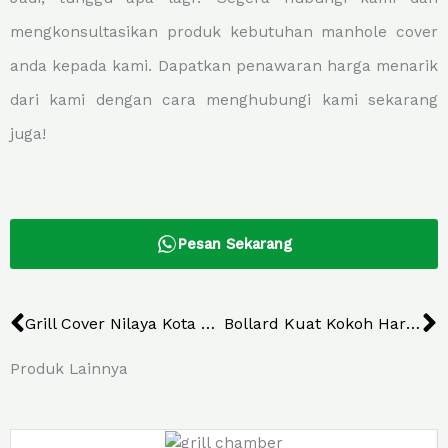
mengkonsultasikan produk kebutuhan manhole cover
anda kepada kami. Dapatkan penawaran harga menarik
dari kami dengan cara menghubungi kami sekarang
juga!
Pesan Sekarang
Prev
N
Grill Cover Nilaya Kota Wisata Batu
Bollard Kuat Kokoh Harga Bersahabat
Produk Lainnya