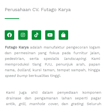
Perusahaan CV. Futago Karya
F
I
T
Y
S
a
n
i
o
h
c
s
k
u
o
e
t
t
t
p
Futago Karya
adalah manufaktur pengecoran logam
b
a
o
u
p
dan permesinan yang fokus pada furnitur jalan,
o
g
k
b
i
pedestrian, serta spesialis
landscaping
. Kami
o
r
e
n
memproduksi tiang PJU, penunjuk arah, papan
k
a
g
m
-
nama,
bollard
, kursi taman, tempat sampah, hingga
b
speed bump
berkualitas tinggi.
a
g
Kami juga ahli dalam penyediaan komponen
drainase dan pengamanan lahan seperti pagar
antik,
grill
,
manhole cover
, dan
grating
. Seluruh