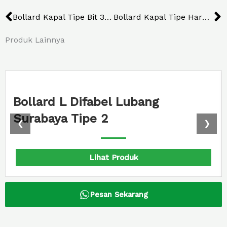
Prev
N
Bollard Kapal Tipe Bit 35 Ton
Bollard Kapal Tipe Harbour 70 Ton
Produk Lainnya
Bollard L Difabel Lubang
Surabaya Tipe 2
❮
❯
Lihat Produk
Pesan Sekarang