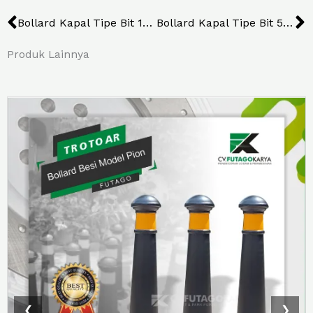
Prev
N
Bollard Kapal Tipe Bit 10 Ton
Bollard Kapal Tipe Bit 50 Ton
Produk Lainnya
❮
❯