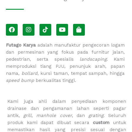
F
I
T
Y
S
a
n
i
o
h
c
s
k
u
o
e
t
t
t
p
Futago Karya
adalah manufaktur pengecoran logam
b
a
o
u
p
dan permesinan yang fokus pada furnitur jalan,
o
g
k
b
i
pedestrian, serta spesialis
landscaping
. Kami
o
r
e
n
memproduksi tiang PJU, penunjuk arah, papan
k
a
g
m
-
nama,
bollard
, kursi taman, tempat sampah, hingga
b
speed bump
berkualitas tinggi.
a
g
Kami juga ahli dalam penyediaan komponen
drainase dan pengamanan lahan seperti pagar
antik,
grill
,
manhole cover
, dan
grating
. Seluruh
produk kami dapat dibuat secara
custom
untuk
memastikan hasil yang presisi sesuai dengan