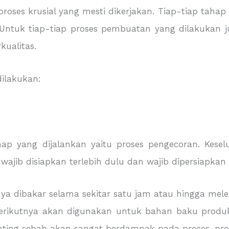
roses krusial yang mesti dikerjakan. Tiap-tiap taha
 Untuk tiap-tiap proses pembuatan yang dilakukan 
ualitas.
dilakukan:
p yang dijalankan yaitu proses pengecoran. Kese
ib disiapkan terlebih dulu dan wajib dipersiapkan d
a dibakar selama sekitar satu jam atau hingga melel
rikutnya akan digunakan untuk bahan baku produks
nting sebab akan sangat berdampak pada proses-pros