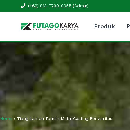
Skip
(+62) 813-7799-0055 (Admin)
to
content
Produk
P
Home
»
Tiang Lampu Taman Metal Casting Berkualitas