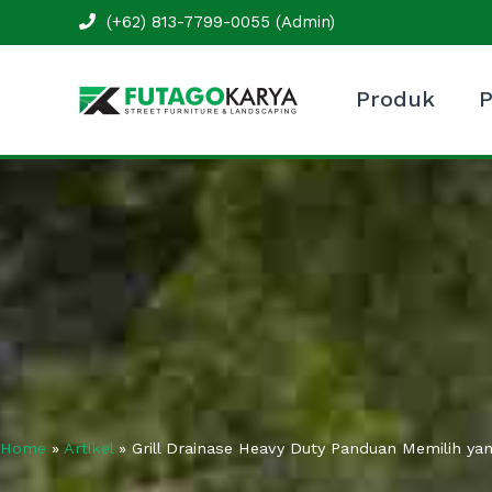
Skip
(+62) 813-7799-0055 (Admin)
to
content
Produk
P
Home
»
Artikel
»
Grill Drainase Heavy Duty Panduan Memilih y