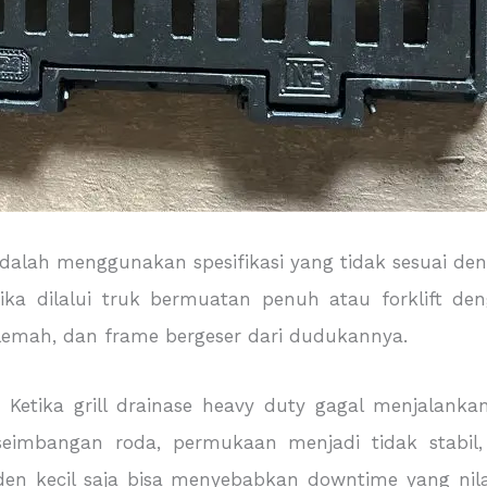
alah menggunakan spesifikasi yang tidak sesuai deng
tika dilalui truk bermuatan penuh atau forklift d
lemah, dan frame bergeser dari dudukannya.
. Ketika grill drainase heavy duty gagal menjalanka
eimbangan roda, permukaan menjadi tidak stabil,
iden kecil saja bisa menyebabkan downtime yang nila