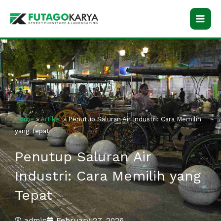
Skip
to
content
Home
»
Artikel
»
Penutup Saluran Air Industri: Cara Memilih
yang Tepat
Penutup Saluran Air
Industri: Cara Memilih yang
Tepat
admin
February 27, 2026