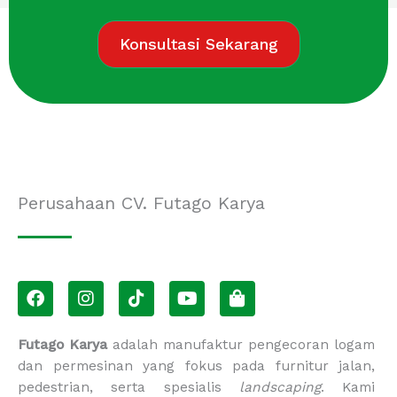
Konsultasi Sekarang
Perusahaan CV. Futago Karya
F
I
T
Y
S
a
n
i
o
h
c
s
k
u
o
e
t
t
t
p
Futago Karya
adalah manufaktur pengecoran logam
b
a
o
u
p
dan permesinan yang fokus pada furnitur jalan,
o
g
k
b
i
pedestrian, serta spesialis
landscaping
. Kami
o
r
e
n