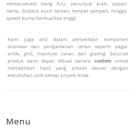
memproduksi tiang PJU, penunjuk arah, papan
k
a
g
m
-
nama,
bollard
, kursi taman, tempat sampah, hingga
b
speed bump
berkualitas tinggi.
a
g
Kami juga ahli dalam penyediaan komponen
drainase dan pengamanan lahan seperti pagar
antik,
grill
,
manhole cover
, dan
grating
. Seluruh
produk kami dapat dibuat secara
custom
untuk
memastikan hasil yang presisi sesuai dengan
kebutuhan unik setiap proyek Anda.
Menu