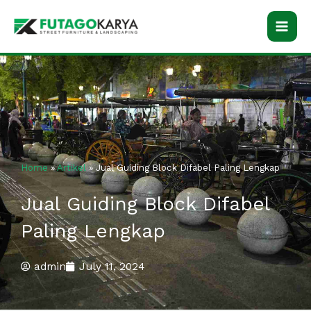
Skip
to
content
Home
»
Artikel
»
Jual Guiding Block Difabel Paling Lengkap
Jual Guiding Block Difabel
Paling Lengkap
admin
July 11, 2024