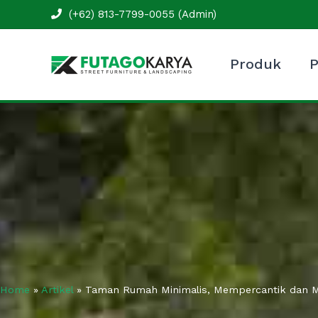
Skip
(+62) 813-7799-0055 (Admin)
to
content
Produk
P
Home
»
Artikel
»
Taman Rumah Minimalis, Mempercantik dan 