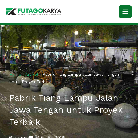
Skip
to
content
Home
»
Artikel
»
Pabrik Tiang Lampu Jalan Jawa Tengah
untuk Proyek Terbaik
Pabrik Tiang Lampu Jalan
Jawa Tengah untuk Proyek
Terbaik
admin
May 25, 2026