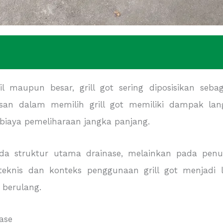
il maupun besar, grill got sering diposisikan se
tusan dalam memilih grill got memiliki dampak lan
 biaya pemeliharaan jangka panjang.
ada struktur utama drainase, melainkan pada penu
 teknis dan konteks penggunaan grill got menjadi l
 berulang.
ase