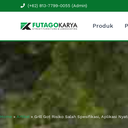
Skip
(+62) 813-7799-0055 (Admin)
to
content
Produk
P
Home
»
Artikel
»
Grill Got Risiko Salah Spesifikasi, Aplikasi Ny