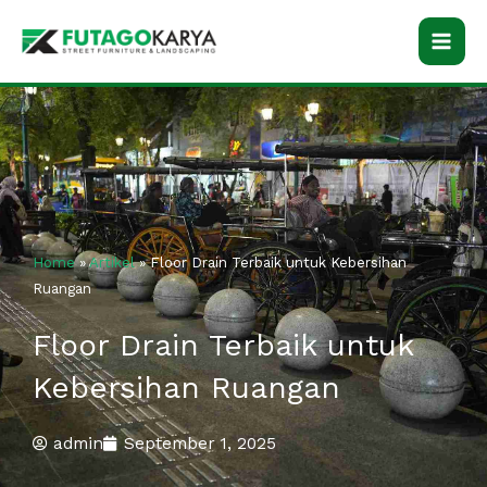
Skip
to
content
Home
»
Artikel
»
Floor Drain Terbaik untuk Kebersihan
Ruangan
Floor Drain Terbaik untuk
Kebersihan Ruangan
admin
September 1, 2025