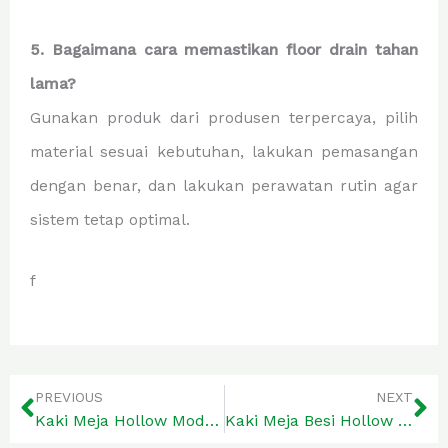
5. Bagaimana cara memastikan floor drain tahan
lama?
Gunakan produk dari produsen terpercaya, pilih
material sesuai kebutuhan, lakukan pemasangan
dengan benar, dan lakukan perawatan rutin agar
sistem tetap optimal.
f
Prev
Ne
PREVIOUS
NEXT
Kaki Meja Hollow Modern untuk Meja yang Stylish
Kaki Meja Besi Hollow Tepat untuk Furnitur Tahan Lama