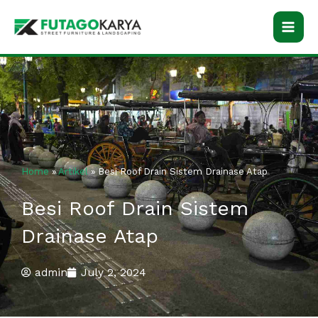
Skip
to
content
Home
»
Artikel
»
Besi Roof Drain Sistem Drainase Atap
Besi Roof Drain Sistem
Drainase Atap
admin
July 2, 2024