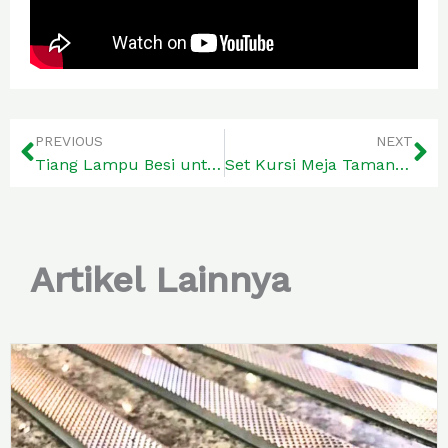
Prev
Ne
PREVIOUS
NEXT
Tiang Lampu Besi untuk Taman dan Jalan Berkualitas
Set Kursi Meja Taman Minimalis Ornamen Ukel
Artikel Lainnya