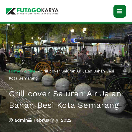
Skip
to
content
Home
»
Artikel
»
Grill cover Saluran Air Jalan Bahan Besi
Kota Semarang
Grill cover Saluran Air Jalan
Bahan Besi Kota Semarang
admin
February 4, 2022