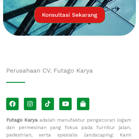
Konsultasi Sekarang
Perusahaan CV. Futago Karya
F
I
T
Y
S
a
n
i
o
h
c
s
k
u
o
e
t
t
t
p
Futago Karya
adalah manufaktur pengecoran logam
b
a
o
u
p
dan permesinan yang fokus pada furnitur jalan,
o
g
k
b
i
pedestrian, serta spesialis
landscaping
. Kami
o
r
e
n