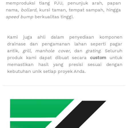
memproduksi tiang PJU, penunjuk arah, papan
k
a
g
m
-
nama,
bollard
, kursi taman, tempat sampah, hingga
b
speed bump
berkualitas tinggi.
a
g
Kami juga ahli dalam penyediaan komponen
drainase dan pengamanan lahan seperti pagar
antik,
grill
,
manhole cover
, dan
grating
. Seluruh
produk kami dapat dibuat secara
custom
untuk
memastikan hasil yang presisi sesuai dengan
kebutuhan unik setiap proyek Anda.