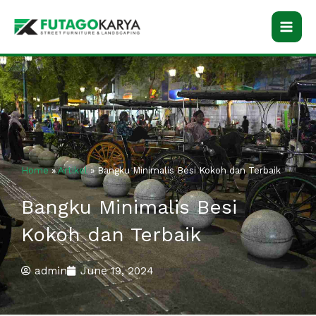
Skip
to
content
Home
»
Artikel
»
Bangku Minimalis Besi Kokoh dan Terbaik
Bangku Minimalis Besi
Kokoh dan Terbaik
admin
June 19, 2024