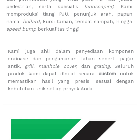
o
g
k
b
i
pedestrian, serta spesialis
landscaping
. Kami
o
r
e
n
memproduksi tiang PJU, penunjuk arah, papan
k
a
g
m
-
nama,
bollard
, kursi taman, tempat sampah, hingga
b
speed bump
berkualitas tinggi.
a
g
Kami juga ahli dalam penyediaan komponen
drainase dan pengamanan lahan seperti pagar
antik,
grill
,
manhole cover
, dan
grating
. Seluruh
produk kami dapat dibuat secara
custom
untuk
memastikan hasil yang presisi sesuai dengan
kebutuhan unik setiap proyek Anda.