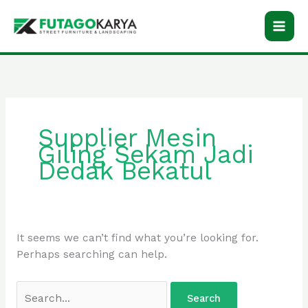
Skip
Search
to
for:
content
Supplier Mesin
Giling Sekam Jadi
Dedak Bekatul
It seems we can’t find what you’re looking for.
Perhaps searching can help.