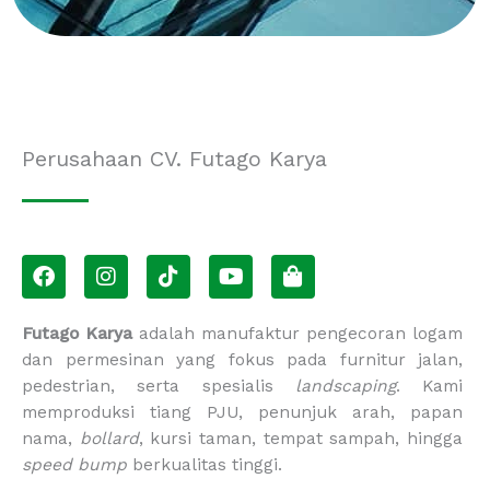
Perusahaan CV. Futago Karya
F
I
T
Y
S
a
n
i
o
h
c
s
k
u
o
e
t
t
t
p
Futago Karya
adalah manufaktur pengecoran logam
b
a
o
u
p
dan permesinan yang fokus pada furnitur jalan,
o
g
k
b
i
pedestrian, serta spesialis
landscaping
. Kami
o
r
e
n
memproduksi tiang PJU, penunjuk arah, papan
k
a
g
m
-
nama,
bollard
, kursi taman, tempat sampah, hingga
b
speed bump
berkualitas tinggi.
a