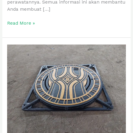
perawatannya. Semua informasi ini akan membantu
Anda membuat […]
Read More »
Manhole
Besi
Cor
Pilihan
Utama
Infrastruktur
Anda