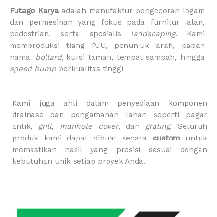
e
t
t
t
p
Futago Karya
adalah manufaktur pengecoran logam
b
a
o
u
p
dan permesinan yang fokus pada furnitur jalan,
o
g
k
b
i
pedestrian, serta spesialis
landscaping
. Kami
o
r
e
n
memproduksi tiang PJU, penunjuk arah, papan
k
a
g
m
-
nama,
bollard
, kursi taman, tempat sampah, hingga
b
speed bump
berkualitas tinggi.
a
g
Kami juga ahli dalam penyediaan komponen
drainase dan pengamanan lahan seperti pagar
antik,
grill
,
manhole cover
, dan
grating
. Seluruh
produk kami dapat dibuat secara
custom
untuk
memastikan hasil yang presisi sesuai dengan
kebutuhan unik setiap proyek Anda.