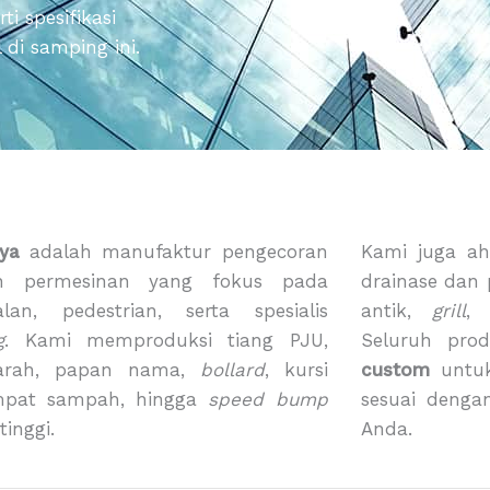
i spesifikasi
di samping ini.
ya
adalah manufaktur pengecoran
Kami juga ah
n permesinan yang fokus pada
drainase dan
alan, pedestrian, serta spesialis
antik,
grill
g
. Kami memproduksi tiang PJU,
Seluruh pro
arah, papan nama,
bollard
, kursi
custom
untuk
mpat sampah, hingga
speed bump
sesuai denga
tinggi.
Anda.