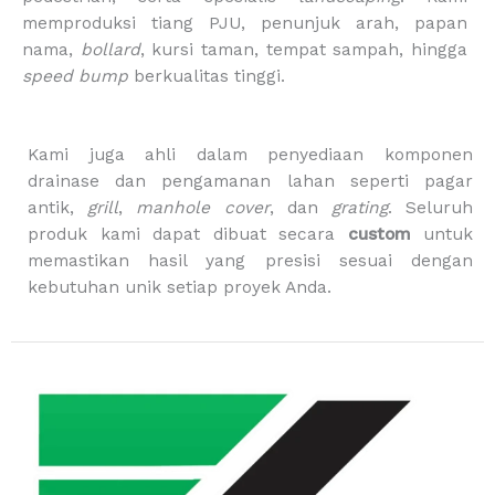
o
r
e
n
memproduksi tiang PJU, penunjuk arah, papan
k
a
g
m
-
nama,
bollard
, kursi taman, tempat sampah, hingga
b
speed bump
berkualitas tinggi.
a
g
Kami juga ahli dalam penyediaan komponen
drainase dan pengamanan lahan seperti pagar
antik,
grill
,
manhole cover
, dan
grating
. Seluruh
produk kami dapat dibuat secara
custom
untuk
memastikan hasil yang presisi sesuai dengan
kebutuhan unik setiap proyek Anda.