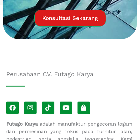
Konsultasi Sekarang
Perusahaan CV. Futago Karya
F
I
T
Y
S
a
n
i
o
h
c
s
k
u
o
e
t
t
t
p
Futago Karya
adalah manufaktur pengecoran logam
b
a
o
u
p
dan permesinan yang fokus pada furnitur jalan,
o
g
k
b
i
pedestrian, serta spesialis
landscaping
. Kami