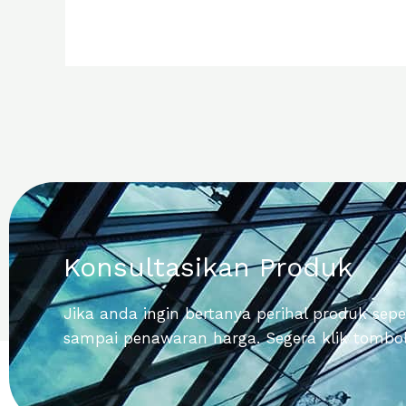
Konsultasikan Produk
Jika anda ingin bertanya perihal produk sepert
sampai penawaran harga. Segera klik tombol 