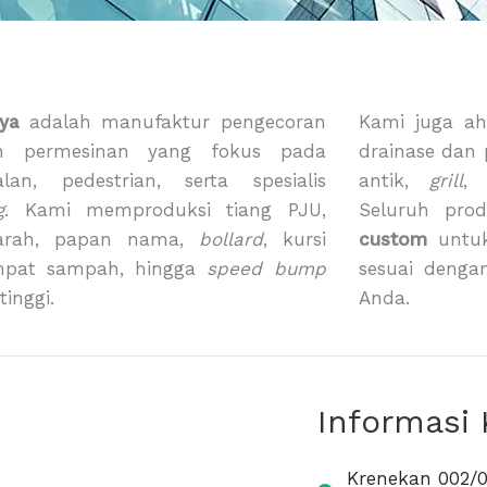
ya
adalah manufaktur pengecoran
Kami juga ah
n permesinan yang fokus pada
drainase dan
alan, pedestrian, serta spesialis
antik,
grill
g
. Kami memproduksi tiang PJU,
Seluruh pro
arah, papan nama,
bollard
, kursi
custom
untuk
mpat sampah, hingga
speed bump
sesuai denga
tinggi.
Anda.
Informasi
Krenekan 002/0