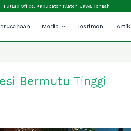
Futago Office, Kabupaten Klaten, Jawa Tengah
erusahaan
Media
Testimoni
Artik
si Bermutu Tinggi