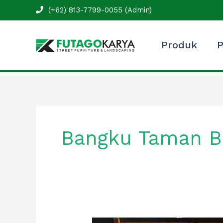
Skip
(+62) 813-7799-0055 (Admin)
to
content
Produk
P
Bangku Taman Be