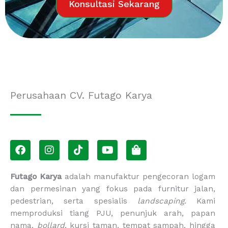
Konsultasi Sekarang
Perusahaan CV. Futago Karya
F
I
T
Y
S
a
n
i
o
h
c
s
k
u
o
e
t
t
t
p
Futago Karya
adalah manufaktur pengecoran logam
b
a
o
u
p
dan permesinan yang fokus pada furnitur jalan,
o
g
k
b
i
pedestrian, serta spesialis
landscaping
. Kami
o
r
e
n
memproduksi tiang PJU, penunjuk arah, papan
k
a
g
m
-
nama,
bollard
, kursi taman, tempat sampah, hingga