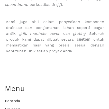
b
speed bump
berkualitas tinggi.
a
g
Kami juga ahli dalam penyediaan komponen
drainase dan pengamanan lahan seperti pagar
antik,
grill
,
manhole cover
, dan
grating
. Seluruh
produk kami dapat dibuat secara
custom
untuk
memastikan hasil yang presisi sesuai dengan
kebutuhan unik setiap proyek Anda.
Menu
Beranda