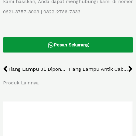
kami hasilkan, Anda dapat menghubungi kami di nomor
0821-3757-3003 | 0822-2786-7333
Pesan Sekarang
Prev
N
Tiang Lampu Jl. Diponegoro Jogja
Tiang Lampu Antik Cabang Tunggal
Produk Lainnya