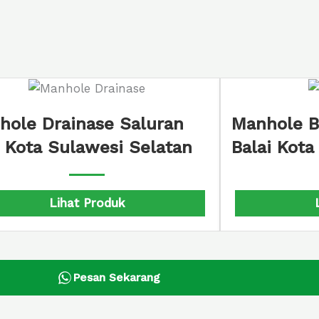
Besi Saluran
Manhole Draina
 Kota Semarang
110×110 Tarukim
Lihat Produk
Lihat P
Pesan Sekarang