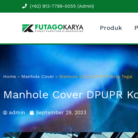
Skip
(+62) 813-7799-0055 (Admin)
to
content
Produk
P
Home
»
Manhole Cover
»
Manhole Cover DPUPR Kota Tegal
Manhole Cover DPUPR Ko
admin
September 29, 2023