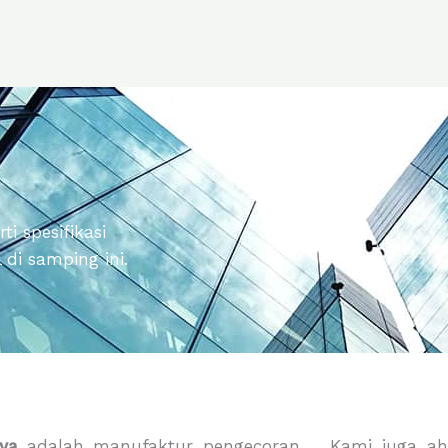
i spesifikasi
di samping ini.
ya
adalah manufaktur pengecoran
Kami juga ah