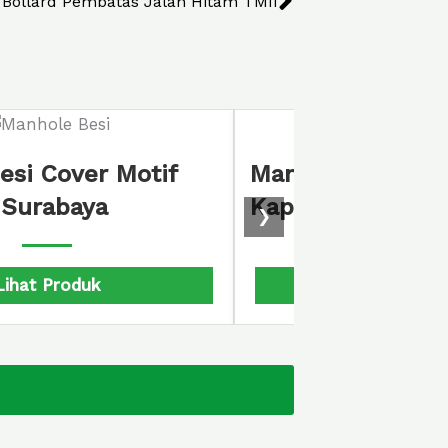
Bollard Pembatas Jalan Hitam TMII
se Cover
 Kota Siak
❯
roduk