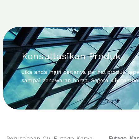
Konsultasikan Produk
Jika anda ingin bertanya perihal produk sepert
sampai penawaran harga. Segera klik tombol 
Perusahaan CV. Futago Karya
Futago Kar