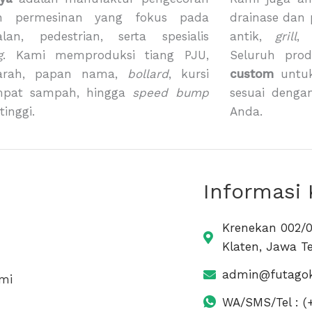
n permesinan yang fokus pada
drainase dan
alan, pedestrian, serta spesialis
antik,
grill
g
. Kami memproduksi tiang PJU,
Seluruh pro
arah, papan nama,
bollard
, kursi
custom
untuk
mpat sampah, hingga
speed bump
sesuai denga
tinggi.
Anda.
Informasi
Krenekan 002/0
Klaten, Jawa T
admin@futagok
mi
WA/SMS/Tel : (