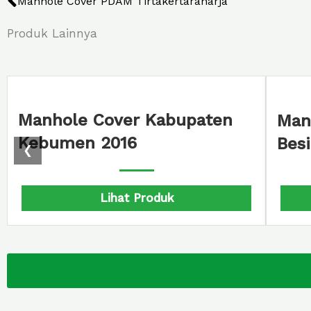
Manhole Cover PDAM Tirtakertaraharja
Produk Lainnya
nhole Drainase Cover
Manhole 
pal Tangguh Jaya Grup
Drainase
❮
Lihat Produk