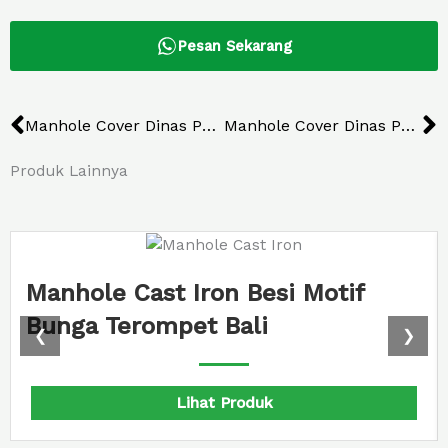
Pesan Sekarang
Prev
N
Manhole Cover Dinas Pendidikan KTT
Manhole Cover Dinas PUPR Kabupaten Kudus
Produk Lainnya
Manhole Cast Iron Besi Motif
Bunga Terompet Bali
❮
❯
Lihat Produk