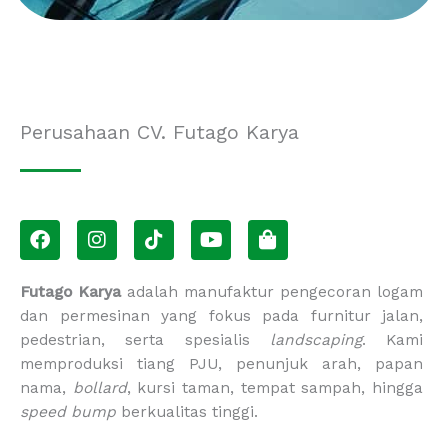
Perusahaan CV. Futago Karya
F
I
T
Y
S
a
n
i
o
h
c
s
k
u
o
e
t
t
t
p
Futago Karya
adalah manufaktur pengecoran logam
b
a
o
u
p
dan permesinan yang fokus pada furnitur jalan,
o
g
k
b
i
pedestrian, serta spesialis
landscaping
. Kami
o
r
e
n
memproduksi tiang PJU, penunjuk arah, papan
k
a
g
m
-
nama,
bollard
, kursi taman, tempat sampah, hingga
b
speed bump
berkualitas tinggi.
a