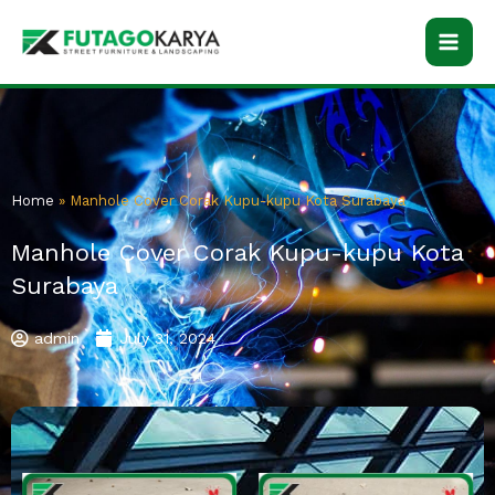
Skip
to
content
Home
»
Manhole Cover Corak Kupu-kupu Kota Surabaya
Manhole Cover Corak Kupu-kupu Kota
Surabaya
admin
July 31, 2024