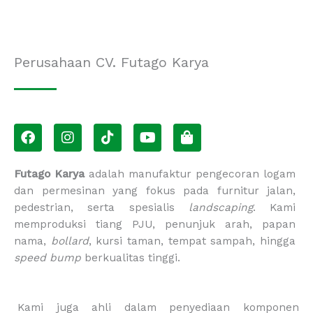
Perusahaan CV. Futago Karya
F
I
T
Y
S
a
n
i
o
h
c
s
k
u
o
e
t
t
t
p
Futago Karya
adalah manufaktur pengecoran logam
b
a
o
u
p
dan permesinan yang fokus pada furnitur jalan,
o
g
k
b
i
pedestrian, serta spesialis
landscaping
. Kami
o
r
e
n
memproduksi tiang PJU, penunjuk arah, papan
k
a
g
m
-
nama,
bollard
, kursi taman, tempat sampah, hingga
b
speed bump
berkualitas tinggi.
a
g
Kami juga ahli dalam penyediaan komponen