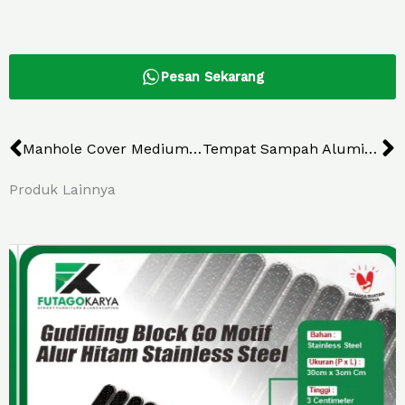
Pesan Sekarang
Prev
N
Manhole Cover Medium Duty UII Yogyakarta
Tempat Sampah Aluminum Terbaik untuk Wakatobi
Produk Lainnya