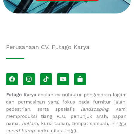
Perusahaan CV. Futago Karya
F
I
T
Y
S
a
n
i
o
h
c
s
k
u
o
e
t
t
t
p
Futago Karya
adalah manufaktur pengecoran logam
b
a
o
u
p
dan permesinan yang fokus pada furnitur jalan,
o
g
k
b
i
pedestrian, serta spesialis
landscaping
. Kami
o
r
e
n
memproduksi tiang PJU, penunjuk arah, papan
k
a
g
m
-
nama,
bollard
, kursi taman, tempat sampah, hingga
b
speed bump
berkualitas tinggi.