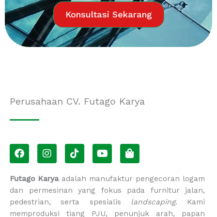
Konsultasi Sekarang
Perusahaan CV. Futago Karya
F
I
T
Y
S
a
n
i
o
h
c
s
k
u
o
e
t
t
t
p
Futago Karya
adalah manufaktur pengecoran logam
b
a
o
u
p
dan permesinan yang fokus pada furnitur jalan,
o
g
k
b
i
pedestrian, serta spesialis
landscaping
. Kami
o
r
e
n
memproduksi tiang PJU, penunjuk arah, papan
k
a
g