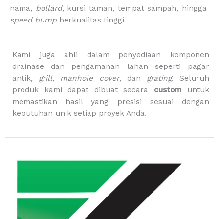
m
-
nama,
bollard
, kursi taman, tempat sampah, hingga
b
speed bump
berkualitas tinggi.
a
g
Kami juga ahli dalam penyediaan komponen
drainase dan pengamanan lahan seperti pagar
antik,
grill
,
manhole cover
, dan
grating
. Seluruh
produk kami dapat dibuat secara
custom
untuk
memastikan hasil yang presisi sesuai dengan
kebutuhan unik setiap proyek Anda.