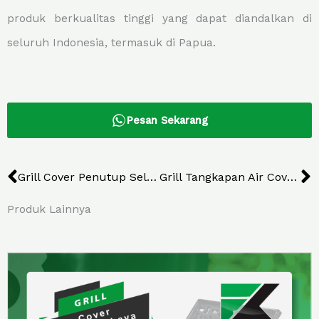
produk berkualitas tinggi yang dapat diandalkan di
seluruh Indonesia, termasuk di Papua.
Pesan Sekarang
Prev
N
Grill Cover Penutup Selokan Besi Malang
Grill Tangkapan Air Cover Besi Bojonegoro
Produk Lainnya