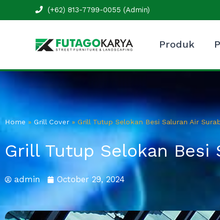
Skip
(+62) 813-7799-0055 (Admin)
to
content
Produk
P
Home
»
Grill Cover
»
Grill Tutup Selokan Besi Saluran Air Sura
Grill Tutup Selokan Besi 
admin
October 29, 2024